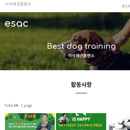
이삭애견훈련소
홈으
TV 동물농장 아저씨
안전하고 행복한 펫티켓 선도!
esac
경기도 화성시 봉담읍 위치
이찬종, 이웅종 소장 소개
Best dog training
이삭애견훈련소
활동사항
Total
34
/
1 page