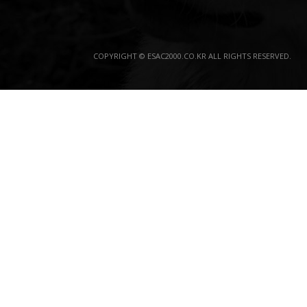
COPYRIGHT © ESAC2000.CO.KR ALL RIGHTS RESERVED.