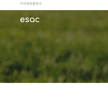
TV 동물농장 아저씨
안전하고 행복한 펫티켓 선도!
esac
경기도 화성시 봉담읍 위치
이찬종, 이웅종 소장 소개