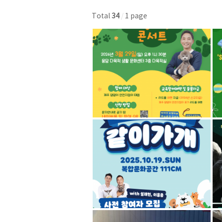
Total
34
/
1 page