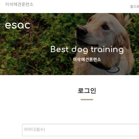
이삭애견훈련소
홈으
TV 동물농장 아저씨
안전하고 행복한 펫티켓 선도!
esac
경기도 화성시 봉담읍 위치
이찬종, 이웅종 소장 소개
Best dog training
이삭애견훈련소
로그인