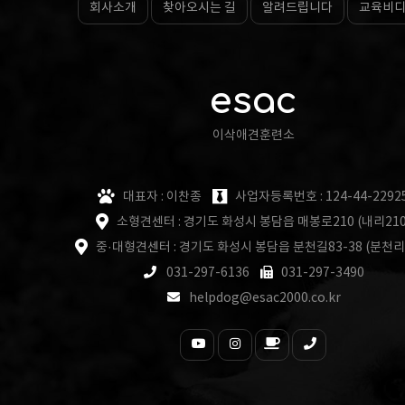
회사소개
찾아오시는 길
알려드립니다
교육비
esac
이삭애견훈련소
대표자 : 이찬종
사업자등록번호 : 124-44-2292
소형견센터 : 경기도 화성시 봉담읍 매봉로210 (내리210
중·대형견센터 : 경기도 화성시 봉담읍 분천길83-38 (분천리
031-297-6136
031-297-3490
helpdog@esac2000.co.kr