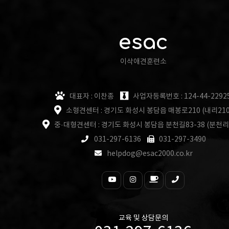
esac
이삭애견훈련소
대표자 : 이찬종
사업자등록번호 : 124-44-2292
소형견센터 : 경기도 화성시 봉담읍 매봉로210 (내리210
중·대형견센터 : 경기도 화성시 봉담읍 분천길83-38 (분천리
031-297-6136
031-297-3490
helpdog@esac2000.co.kr
교육 및 상담문의