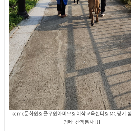
kcmc문화원& 풀무원아미오& 이삭교육센터& MC펑키 함
엄빠 산책봉사 !!!