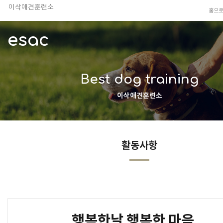
홈으
TV 동물농장 아저씨
안전하고 행복한 펫티켓 선도!
esac
경기도 화성시 봉담읍 위치
이찬종, 이웅종 소장 소개
Best dog training
이삭애견훈련소
활동사항
행복한날 행복한 마음...