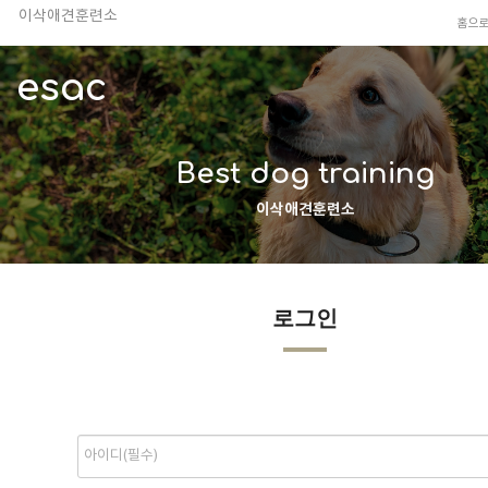
이삭애견훈련소
홈으
TV 동물농장 아저씨
안전하고 행복한 펫티켓 선도!
esac
경기도 화성시 봉담읍 위치
이찬종, 이웅종 소장 소개
Best dog training
이삭애견훈련소
로그인