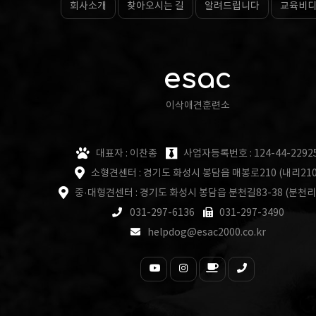
회사소개
찾아오시는 길
알려드립니다
교육비
esac
이삭애견훈련소
대표자 : 이찬종
사업자등록번호 : 124-44-2292
소형견센터 : 경기도 화성시 봉담읍 매봉로210 (내리210
중·대형견센터 : 경기도 화성시 봉담읍 분천길83-38 (분천리
031-297-6136
031-297-3490
helpdog@esac2000.co.kr