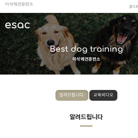
홈으
TV 동물농장 아저씨
안전하고 행복한 펫티켓 선도!
esac
경기도 화성시 봉담읍 위치
이찬종, 이웅종 소장 소개
Best dog training
이삭애견훈련소
알려드립니다.
교육비디오
알려드립니다