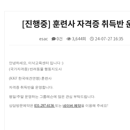
[진행중] 훈련사 자격증 취득반 
esac
0건
3,644회
24-07-27 16:35
본문
안녕하세요, 이삭교육센터 입니다 :)
(국가자격증) 반려동물 행동지도사
(KKF 한국애견연맹) 훈련사
자격증 취득반을 운영합니다.
평일/주말 운영하는 그룹레슨에 많은 관심 부탁드립니다.
상담방문예약은
031-297-6136
또는
네이버 예약
을 이용해 주세요!