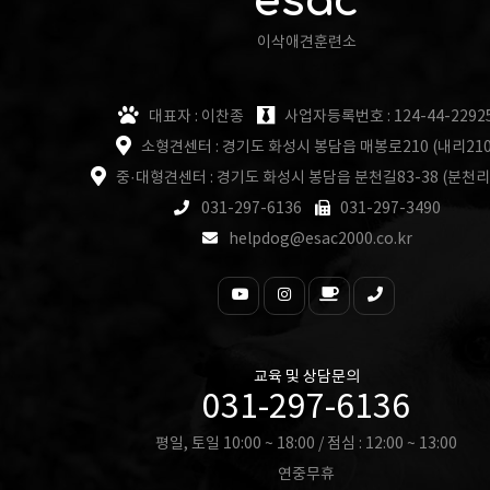
esac
이삭애견훈련소
대표자 : 이찬종
사업자등록번호 : 124-44-2292
소형견센터 : 경기도 화성시 봉담읍 매봉로210 (내리210
중·대형견센터 : 경기도 화성시 봉담읍 분천길83-38 (분천리
031-297-6136
031-297-3490
helpdog@esac2000.co.kr
교육 및 상담문의
031-297-6136
평일, 토일 10:00 ~ 18:00 / 점심 : 12:00 ~ 13:00
연중무휴