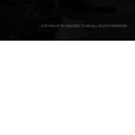
COPYRIGHT © ESAC2000.CO.KR ALL RIGHTS RESERVED.