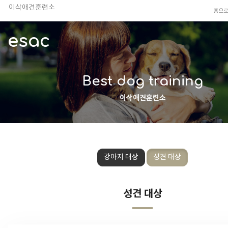
이삭애견훈련소
홈으
TV 동물농장 아저씨
안전하고 행복한 펫티켓 선도!
esac
경기도 화성시 봉담읍 위치
이찬종, 이웅종 소장 소개
Best dog training
이삭애견훈련소
강아지 대상
성견 대상
성견 대상