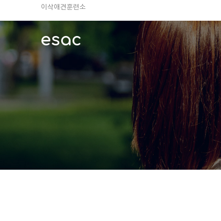
TV 동물농장 아저씨
안전하고 행복한 펫티켓 선도!
esac
경기도 화성시 봉담읍 위치
이찬종, 이웅종 소장 소개