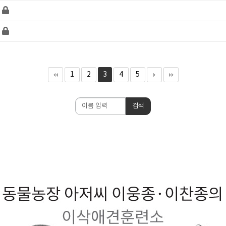
1
2
3
4
5
검
검색
색