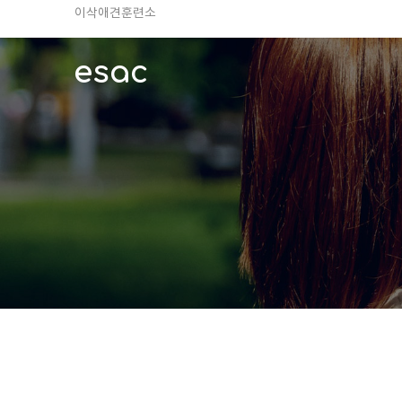
TV 동물농장 아저씨
안전하고 행복한 펫티켓 선도!
esac
경기도 화성시 봉담읍 위치
이찬종, 이웅종 소장 소개