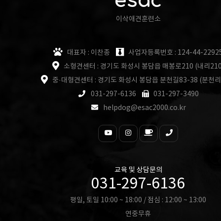
esac
이삭애견훈련소
대표자 : 이찬종
사업자등록번호 : 124-44-2292
소형견센터 : 경기도 화성시 봉담읍 매봉로210 (내리210
중·대형견센터 : 경기도 화성시 봉담읍 분천길83-38 (분천리
031-297-6136
031-297-3490
helpdog@esac2000.co.kr
교육 및 상담문의
031-297-6136
평일, 토일 10:00 ~ 18:00 / 점심 : 12:00 ~ 13:00
연중무휴