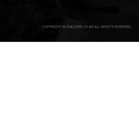
COPYRIGHT © ESAC2000.CO.KR ALL RIGHTS RESERVED.