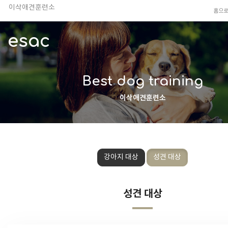
이삭애견훈련소
홈으
TV 동물농장 아저씨
안전하고 행복한 펫티켓 선도!
esac
경기도 화성시 봉담읍 위치
이찬종, 이웅종 소장 소개
Best dog training
이삭애견훈련소
강아지 대상
성견 대상
성견 대상