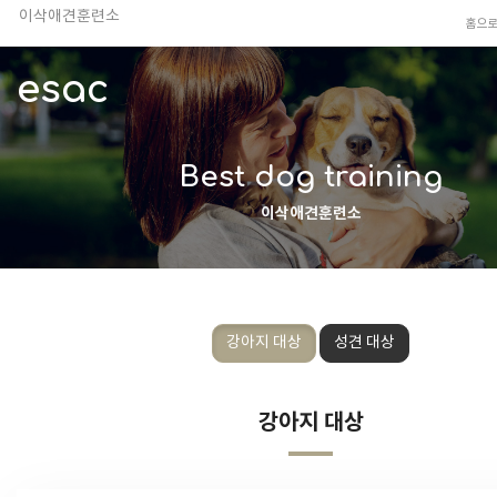
이삭애견훈련소
홈으
TV 동물농장 아저씨
안전하고 행복한 펫티켓 선도!
esac
경기도 화성시 봉담읍 위치
이찬종, 이웅종 소장 소개
Best dog training
이삭애견훈련소
강아지 대상
성견 대상
강아지 대상