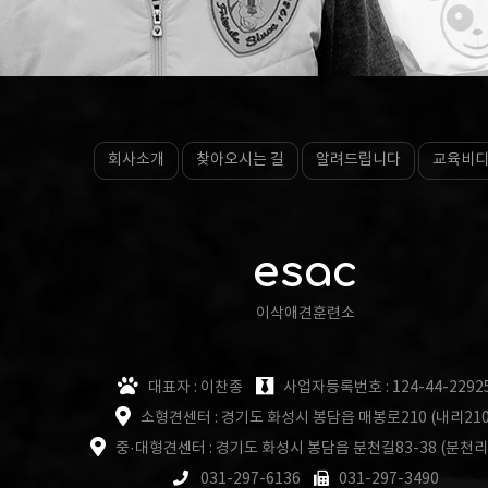
회사소개
찾아오시는 길
알려드립니다
교육비
esac
이삭애견훈련소
대표자 : 이찬종
사업자등록번호 : 124-44-2292
소형견센터 : 경기도 화성시 봉담읍 매봉로210 (내리210
중·대형견센터 : 경기도 화성시 봉담읍 분천길83-38 (분천리
031-297-6136
031-297-3490