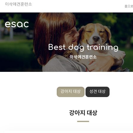
이삭애견훈련소
홈으
TV 동물농장 아저씨
안전하고 행복한 펫티켓 선도!
esac
경기도 화성시 봉담읍 위치
이찬종, 이웅종 소장 소개
Best dog training
이삭애견훈련소
강아지 대상
성견 대상
강아지 대상