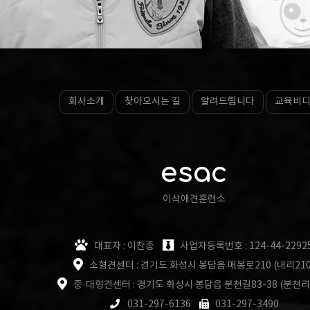
회사소개
찾아오시는 길
알려드립니다
교육비
esac
이삭애견훈련소
대표자 : 이찬종
사업자등록번호 : 124-44-2292
소형견센터 : 경기도 화성시 봉담읍 매봉로210 (내리210
중·대형견센터 : 경기도 화성시 봉담읍 분천길83-38 (분천리
031-297-6136
031-297-3490