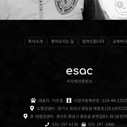
회사소개
찾아오시는 길
알려드립니다
교육비
esac
이삭애견훈련소
대표자 : 이찬종
사업자등록번호 : 124-44-2292
소형견센터 : 경기도 화성시 봉담읍 매봉로210 (내리210
중·대형견센터 : 경기도 화성시 봉담읍 분천길83-38 (분천리
031-297-6136
031-297-3490