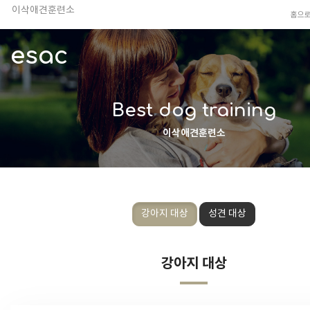
이삭애견훈련소
홈으
TV 동물농장 아저씨
안전하고 행복한 펫티켓 선도!
esac
경기도 화성시 봉담읍 위치
이찬종, 이웅종 소장 소개
Best dog training
이삭애견훈련소
강아지 대상
성견 대상
강아지 대상