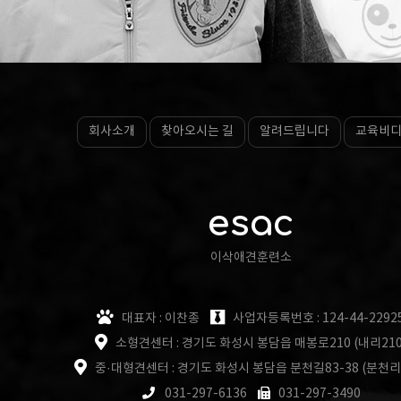
회사소개
찾아오시는 길
알려드립니다
교육비
esac
이삭애견훈련소
대표자 : 이찬종
사업자등록번호 : 124-44-2292
소형견센터 : 경기도 화성시 봉담읍 매봉로210 (내리210
중·대형견센터 : 경기도 화성시 봉담읍 분천길83-38 (분천리
031-297-6136
031-297-3490