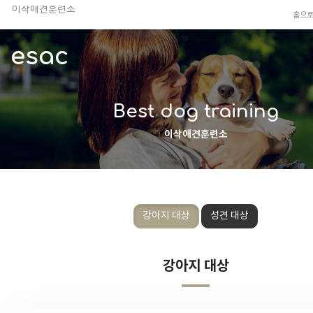
이삭애견훈련소
홈으
TV 동물농장 아저씨
안전하고 행복한 펫티켓 선도!
esac
경기도 화성시 봉담읍 위치
이찬종, 이웅종 소장 소개
Best dog training
이삭애견훈련소
강아지 대상
성견 대상
강아지 대상