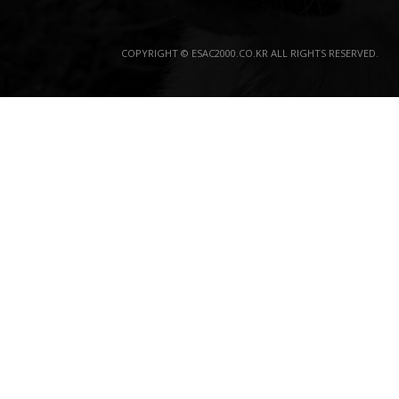
COPYRIGHT © ESAC2000.CO.KR ALL RIGHTS RESERVED.