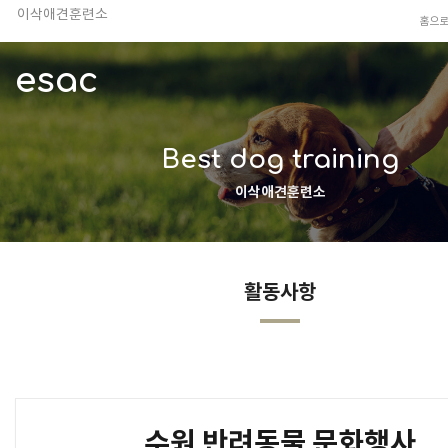
이삭애견훈련소
홈으
TV 동물농장 아저씨
안전하고 행복한 펫티켓 선도!
esac
경기도 화성시 봉담읍 위치
이찬종, 이웅종 소장 소개
Best dog training
이삭애견훈련소
활동사항
수원 반려동물 문화행사