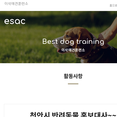
이삭애견훈련소
홈으
TV 동물농장 아저씨
안전하고 행복한 펫티켓 선도!
esac
경기도 화성시 봉담읍 위치
이찬종, 이웅종 소장 소개
Best dog training
이삭애견훈련소
활동사항
천안시 반려동물 홍보대사~~