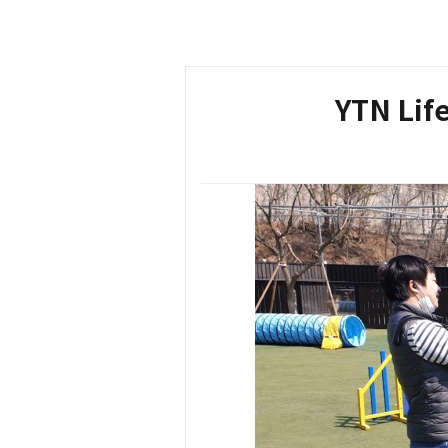
YTN Li
본문