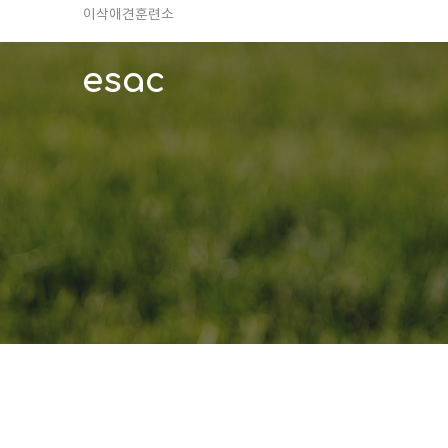
TV 동물농장 아저씨
안전하고 행복한 펫티켓 선도!
경기도 화성시 봉담읍 위치
esac
이찬종, 이웅종 소장 소개