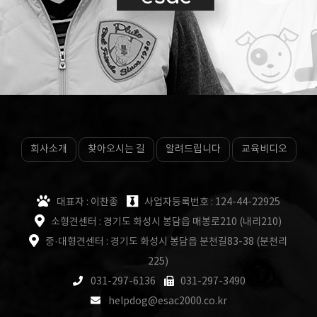
회사소개
찾아오시는 길
알려드립니다
교육비디오
대표자 : 이찬종
사업자등록번호 : 124-44-22925
소형견센터 : 경기도 화성시 봉담읍 매봉로210 (내리210)
중·대형견센터 : 경기도 화성시 봉담읍 분천길83-38 (분천리
225)
031-297-6136
031-297-3490
helpdog@esac2000.co.kr