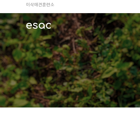
TV 동물농장 아저씨
안전하고 행복한 펫티켓 선도!
esac
경기도 화성시 봉담읍 위치
이찬종, 이웅종 소장 소개