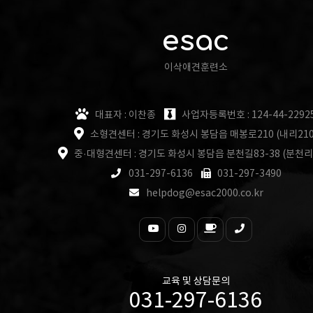
esac
이삭애견훈련소
대표자 : 이찬종
사업자등록번호 : 124-44-2292
소형견센터 : 경기도 화성시 봉담읍 매봉로210 (내리210
중·대형견센터 : 경기도 화성시 봉담읍 분천길83-38 (분천리
031-297-6136
031-297-3490
helpdog@esac2000.co.kr
교육 및 상담문의
031-297-6136