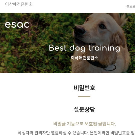
이삭애견훈련소
홈으
TV 동물농장 아저씨
안전하고 행복한 펫티켓 선도!
esac
경기도 화성시 봉담읍 위치
이찬종, 이웅종 소장 소개
Best dog training
이삭애견훈련소
비밀번호
설문상담
비밀글 기능으로 보호된 글입니다.
작성자와 관리자만 열람하실 수 있습니다. 본인이라면 비밀번호를 입