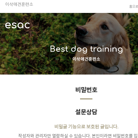
이삭애견훈련소
홈으
TV 동물농장 아저씨
안전하고 행복한 펫티켓 선도!
esac
경기도 화성시 봉담읍 위치
이찬종, 이웅종 소장 소개
Best dog training
이삭애견훈련소
비밀번호
설문상담
비밀글 기능으로 보호된 글입니다.
작성자와 관리자만 열람하실 수 있습니다. 본인이라면 비밀번호를 입