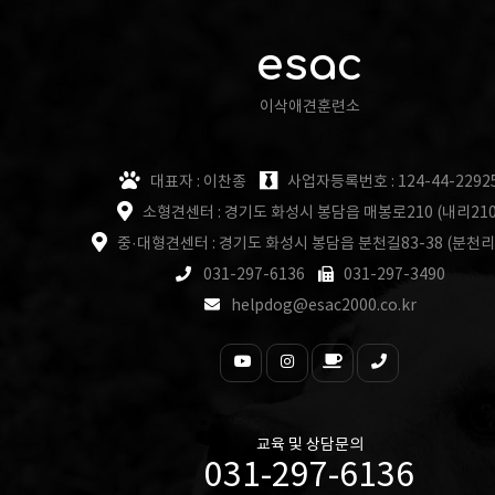
esac
이삭애견훈련소
대표자 : 이찬종
사업자등록번호 : 124-44-2292
소형견센터 : 경기도 화성시 봉담읍 매봉로210 (내리210
중·대형견센터 : 경기도 화성시 봉담읍 분천길83-38 (분천리
031-297-6136
031-297-3490
helpdog@esac2000.co.kr
교육 및 상담문의
031-297-6136