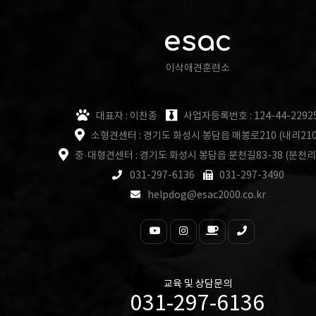
esac
이삭애견훈련소
대표자 : 이찬종
사업자등록번호 : 124-44-2292
소형견센터 : 경기도 화성시 봉담읍 매봉로210 (내리210
중·대형견센터 : 경기도 화성시 봉담읍 분천길83-38 (분천리
031-297-6136
031-297-3490
helpdog@esac2000.co.kr
교육 및 상담문의
031-297-6136