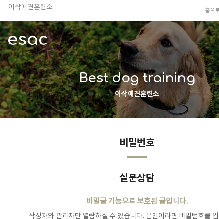
이삭애견훈련소
홈으
TV 동물농장 아저씨
안전하고 행복한 펫티켓 선도!
esac
경기도 화성시 봉담읍 위치
이찬종, 이웅종 소장 소개
Best dog training
이삭애견훈련소
비밀번호
설문상담
비밀글 기능으로 보호된 글입니다.
작성자와 관리자만 열람하실 수 있습니다. 본인이라면 비밀번호를 입