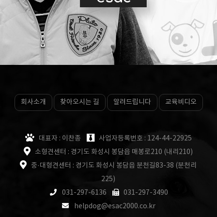
회사소개
찾아오시는 길
알려드립니다
교육비디오
대표자 : 이찬종
사업자등록번호 : 124-44-22925
소형견센터 : 경기도 화성시 봉담읍 매봉로210 (내리210)
중·대형견센터 : 경기도 화성시 봉담읍 분천길83-38 (분천리
225)
031-297-6136
031-297-3490
helpdog@esac2000.co.kr