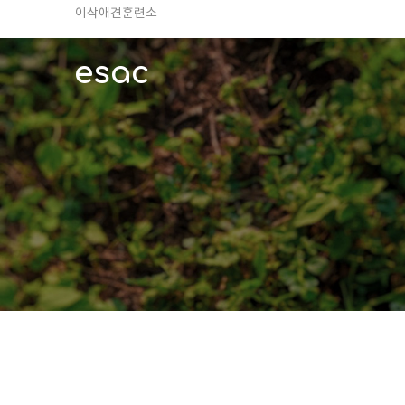
TV 동물농장 아저씨
안전하고 행복한 펫티켓 선도!
esac
경기도 화성시 봉담읍 위치
이찬종, 이웅종 소장 소개