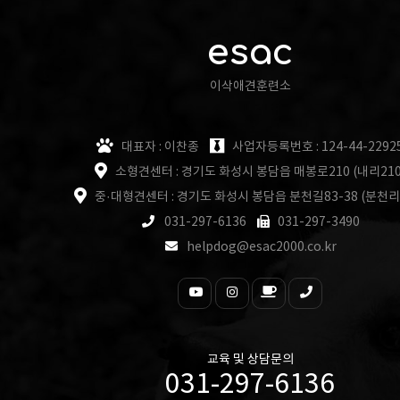
esac
이삭애견훈련소
대표자 : 이찬종
사업자등록번호 : 124-44-2292
소형견센터 : 경기도 화성시 봉담읍 매봉로210 (내리210
중·대형견센터 : 경기도 화성시 봉담읍 분천길83-38 (분천리
031-297-6136
031-297-3490
helpdog@esac2000.co.kr
교육 및 상담문의
031-297-6136