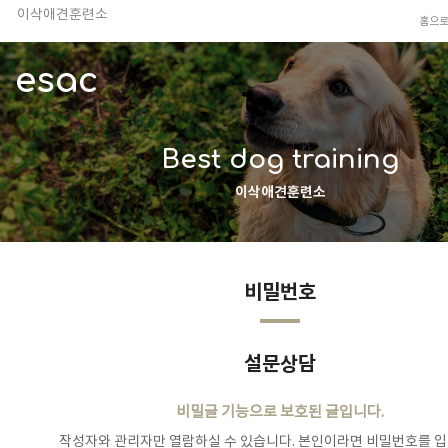
이삭애견훈련소
홈으
TV 동물농장 아저씨
안전하고 행복한 펫티켓 선도!
esac
경기도 화성시 봉담읍 위치
이찬종, 이웅종 소장 소개
Best dog training
이삭애견훈련소
비밀번호
설문상담
비밀글 기능으로 보호된 글입니다.
작성자와 관리자만 열람하실 수 있습니다. 본인이라면 비밀번호를 입