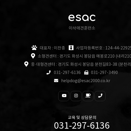
esac
이삭애견훈련소
대표자 : 이찬종
사업자등록번호 : 124-44-2292
소형견센터 : 경기도 화성시 봉담읍 매봉로210 (내리210
중·대형견센터 : 경기도 화성시 봉담읍 분천길83-38 (분천리
031-297-6136
031-297-3490
helpdog@esac2000.co.kr
교육 및 상담문의
031-297-6136