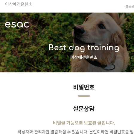
이삭애견훈련소
홈으
TV 동물농장 아저씨
안전하고 행복한 펫티켓 선도!
esac
경기도 화성시 봉담읍 위치
이찬종, 이웅종 소장 소개
Best dog training
이삭애견훈련소
비밀번호
설문상담
비밀글 기능으로 보호된 글입니다.
작성자와 관리자만 열람하실 수 있습니다. 본인이라면 비밀번호를 입