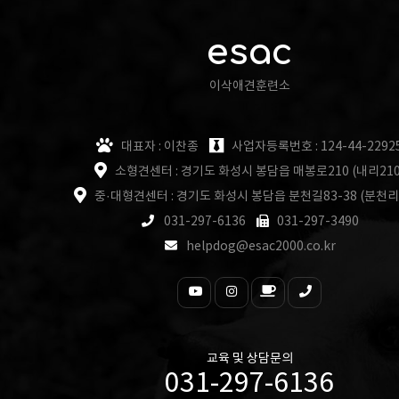
esac
이삭애견훈련소
대표자 : 이찬종
사업자등록번호 : 124-44-2292
소형견센터 : 경기도 화성시 봉담읍 매봉로210 (내리210
중·대형견센터 : 경기도 화성시 봉담읍 분천길83-38 (분천리
031-297-6136
031-297-3490
helpdog@esac2000.co.kr
교육 및 상담문의
031-297-6136