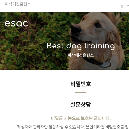
이삭애견훈련소
홈으
TV 동물농장 아저씨
안전하고 행복한 펫티켓 선도!
esac
경기도 화성시 봉담읍 위치
이찬종, 이웅종 소장 소개
Best dog training
이삭애견훈련소
비밀번호
설문상담
비밀글 기능으로 보호된 글입니다.
작성자와 관리자만 열람하실 수 있습니다. 본인이라면 비밀번호를 입