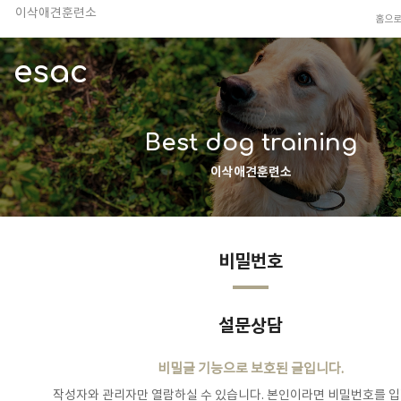
이삭애견훈련소
홈으
TV 동물농장 아저씨
안전하고 행복한 펫티켓 선도!
esac
경기도 화성시 봉담읍 위치
이찬종, 이웅종 소장 소개
Best dog training
이삭애견훈련소
비밀번호
설문상담
비밀글 기능으로 보호된 글입니다.
작성자와 관리자만 열람하실 수 있습니다. 본인이라면 비밀번호를 입