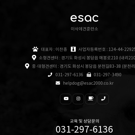
esac
이삭애견훈련소
대표자 : 이찬종
사업자등록번호 : 124-44-2292
소형견센터 : 경기도 화성시 봉담읍 매봉로210 (내리210
중·대형견센터 : 경기도 화성시 봉담읍 분천길83-38 (분천리
031-297-6136
031-297-3490
helpdog@esac2000.co.kr
교육 및 상담문의
031-297-6136