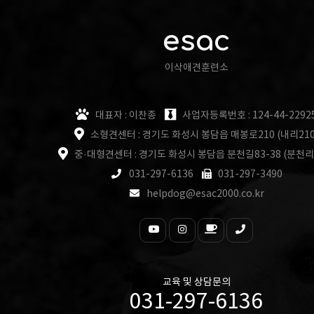
esac
이삭애견훈련소
대표자 : 이찬종
사업자등록번호 : 124-44-2292
소형견센터 : 경기도 화성시 봉담읍 매봉로210 (내리210
중·대형견센터 : 경기도 화성시 봉담읍 분천길83-38 (분천리
031-297-6136
031-297-3490
helpdog@esac2000.co.kr
교육 및 상담문의
031-297-6136