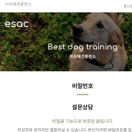
이삭애견훈련소
홈으
TV 동물농장 아저씨
안전하고 행복한 펫티켓 선도!
esac
경기도 화성시 봉담읍 위치
이찬종, 이웅종 소장 소개
Best dog training
이삭애견훈련소
비밀번호
설문상담
비밀글 기능으로 보호된 글입니다.
작성자와 관리자만 열람하실 수 있습니다. 본인이라면 비밀번호를 입