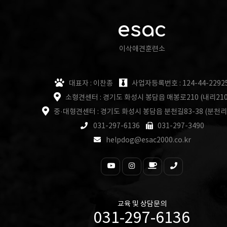
esac
이삭애견훈련소
대표자 : 이찬종
사업자등록번호 : 124-44-2292
소형견센터 : 경기도 화성시 봉담읍 매봉로210 (내리210
중·대형견센터 : 경기도 화성시 봉담읍 분천길83-38 (분천리
031-297-6136
031-297-3490
helpdog@esac2000.co.kr
교육 및 상담문의
031-297-6136