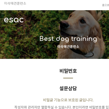
이삭애견훈련소
홈으
TV 동물농장 아저씨
안전하고 행복한 펫티켓 선도!
esac
경기도 화성시 봉담읍 위치
이찬종, 이웅종 소장 소개
Best dog training
이삭애견훈련소
비밀번호
설문상담
비밀글 기능으로 보호된 글입니다.
작성자와 관리자만 열람하실 수 있습니다. 본인이라면 비밀번호를 입