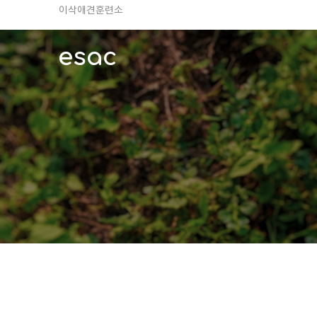
TV 동물농장 아저씨
안전하고 행복한 펫티켓 선도!
esac
경기도 화성시 봉담읍 위치
이찬종, 이웅종 소장 소개