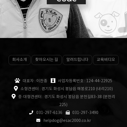
회사소개
찾아오시는 길
알려드립니다
교육비디오
대표자 : 이찬종
사업자등록번호 : 124-44-22925
소형견센터 : 경기도 화성시 봉담읍 매봉로210 (내리210)
중·대형견센터 : 경기도 화성시 봉담읍 분천길83-38 (분천리
225)
031-297-6136
031-297-3490
helpdog@esac2000.co.kr