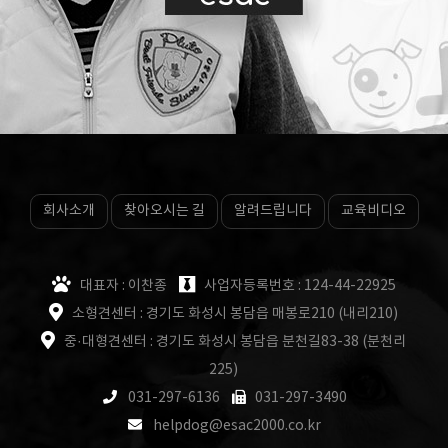
회사소개
찾아오시는 길
알려드립니다
교육비디오
대표자 : 이찬종
사업자등록번호 : 124-44-22925
소형견센터 : 경기도 화성시 봉담읍 매봉로210 (내리210)
중·대형견센터 : 경기도 화성시 봉담읍 분천길83-38 (분천리
225)
031-297-6136
031-297-3490
helpdog@esac2000.co.kr