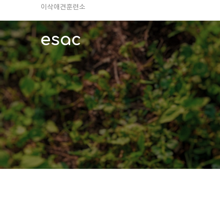
TV 동물농장 아저씨
안전하고 행복한 펫티켓 선도!
esac
경기도 화성시 봉담읍 위치
이찬종, 이웅종 소장 소개