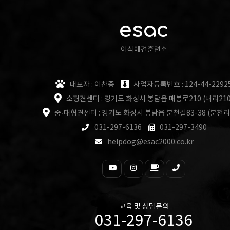
esac
이삭애견훈련소
대표자 : 이찬종
사업자등록번호 : 124-44-2292
소형견센터 : 경기도 화성시 봉담읍 매봉로210 (내리210
중·대형견센터 : 경기도 화성시 봉담읍 분천길83-38 (분천리
031-297-6136
031-297-3490
helpdog@esac2000.co.kr
교육 및 상담문의
031-297-6136