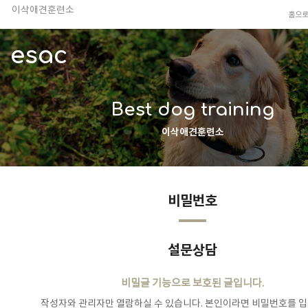
이삭애견훈련소
홈으
TV 동물농장 아저씨
안전하고 행복한 펫티켓 선도!
esac
경기도 화성시 봉담읍 위치
이찬종, 이웅종 소장 소개
Best dog training
이삭애견훈련소
비밀번호
설문상담
비밀글 기능으로 보호된 글입니다.
작성자와 관리자만 열람하실 수 있습니다. 본인이라면 비밀번호를 입