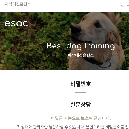
이삭애견훈련소
홈으
TV 동물농장 아저씨
안전하고 행복한 펫티켓 선도!
esac
경기도 화성시 봉담읍 위치
이찬종, 이웅종 소장 소개
Best dog training
이삭애견훈련소
비밀번호
설문상담
비밀글 기능으로 보호된 글입니다.
작성자와 관리자만 열람하실 수 있습니다. 본인이라면 비밀번호를 입