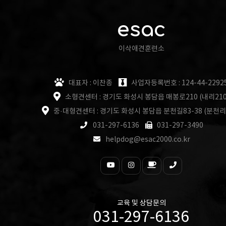
esac
이삭애견훈련소
대표자 : 이찬종
사업자등록번호 : 124-44-2292
소형견센터 : 경기도 화성시 봉담읍 매봉로210 (내리210
중·대형견센터 : 경기도 화성시 봉담읍 분천길83-38 (분천리
031-297-6136
031-297-3490
helpdog@esac2000.co.kr
교육 및 상담문의
031-297-6136