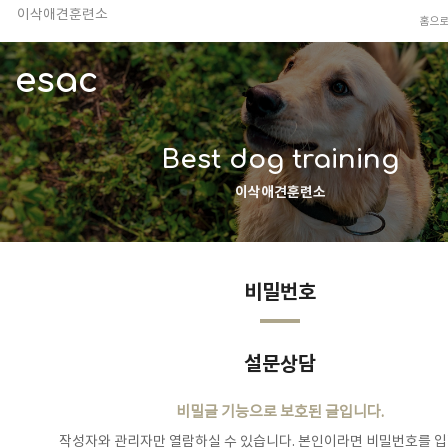
이삭애견훈련소
홈으
TV 동물농장 아저씨
안전하고 행복한 펫티켓 선도!
esac
경기도 화성시 봉담읍 위치
이찬종, 이웅종 소장 소개
Best dog training
이삭애견훈련소
비밀번호
설문상담
비밀글 기능으로 보호된 글입니다.
작성자와 관리자만 열람하실 수 있습니다. 본인이라면 비밀번호를 입