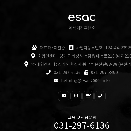
esac
이삭애견훈련소
대표자 : 이찬종
사업자등록번호 : 124-44-2292
소형견센터 : 경기도 화성시 봉담읍 매봉로210 (내리210
중·대형견센터 : 경기도 화성시 봉담읍 분천길83-38 (분천리
031-297-6136
031-297-3490
helpdog@esac2000.co.kr
교육 및 상담문의
031-297-6136