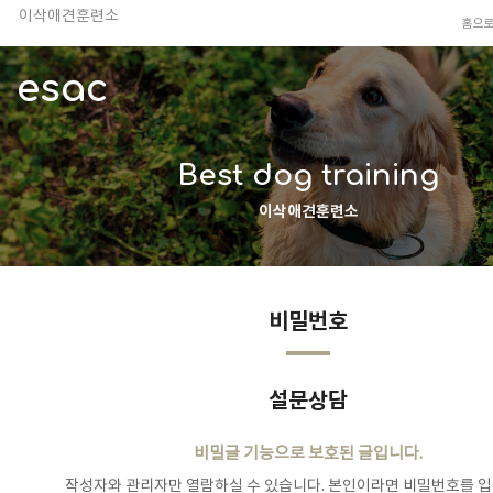
이삭애견훈련소
홈으
TV 동물농장 아저씨
안전하고 행복한 펫티켓 선도!
esac
경기도 화성시 봉담읍 위치
이찬종, 이웅종 소장 소개
Best dog training
이삭애견훈련소
비밀번호
설문상담
비밀글 기능으로 보호된 글입니다.
작성자와 관리자만 열람하실 수 있습니다. 본인이라면 비밀번호를 입