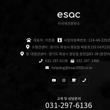
esac
이삭애견훈련소
대표자 : 이찬종
사업자등록번호 : 124-44-2292
소형견센터 : 경기도 화성시 봉담읍 매봉로210 (내리210
중·대형견센터 : 경기도 화성시 봉담읍 분천길83-38 (분천리
031-297-6136
031-297-3490
helpdog@esac2000.co.kr
교육 및 상담문의
031-297-6136