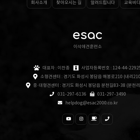
회사소개
찾아오시는 길
알려드립니다
교육비
esac
이삭애견훈련소
대표자 : 이찬종
사업자등록번호 : 124-44-2292
소형견센터 : 경기도 화성시 봉담읍 매봉로210 (내리210
중·대형견센터 : 경기도 화성시 봉담읍 분천길83-38 (분천리
031-297-6136
031-297-3490
helpdog@esac2000.co.kr