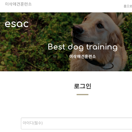
이삭애견훈련소
홈으
TV 동물농장 아저씨
안전하고 행복한 펫티켓 선도!
esac
경기도 화성시 봉담읍 위치
이찬종, 이웅종 소장 소개
Best dog training
이삭애견훈련소
로그인