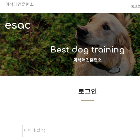
이삭애견훈련소
홈으
TV 동물농장 아저씨
안전하고 행복한 펫티켓 선도!
esac
경기도 화성시 봉담읍 위치
이찬종, 이웅종 소장 소개
Best dog training
이삭애견훈련소
로그인