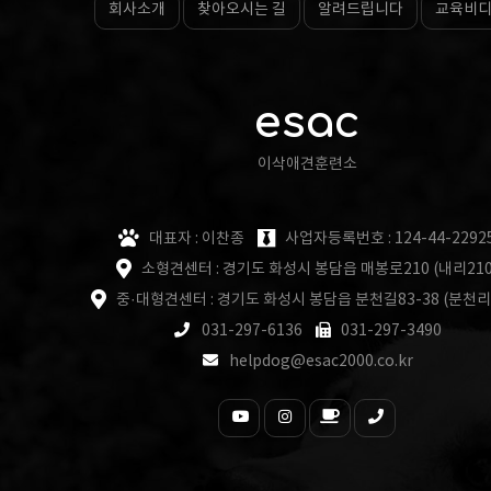
회사소개
찾아오시는 길
알려드립니다
교육비
esac
이삭애견훈련소
대표자 : 이찬종
사업자등록번호 : 124-44-2292
소형견센터 : 경기도 화성시 봉담읍 매봉로210 (내리210
중·대형견센터 : 경기도 화성시 봉담읍 분천길83-38 (분천리
031-297-6136
031-297-3490
helpdog@esac2000.co.kr