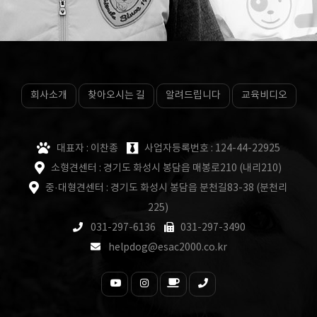
회사소개
찾아오시는 길
알려드립니다
교육비디오
대표자 : 이찬종
사업자등록번호 : 124-44-22925
소형견센터 : 경기도 화성시 봉담읍 매봉로210 (내리210)
중·대형견센터 : 경기도 화성시 봉담읍 분천길83-38 (분천리
225)
031-297-6136
031-297-3490
helpdog@esac2000.co.kr