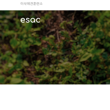
TV 동물농장 아저씨
안전하고 행복한 펫티켓 선도!
esac
경기도 화성시 봉담읍 위치
이찬종, 이웅종 소장 소개