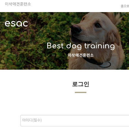
이삭애견훈련소
홈으
TV 동물농장 아저씨
안전하고 행복한 펫티켓 선도!
esac
경기도 화성시 봉담읍 위치
이찬종, 이웅종 소장 소개
Best dog training
이삭애견훈련소
로그인