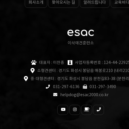
회사소개
찾아오시는 길
알려드립니다
교육비
esac
이삭애견훈련소
대표자 : 이찬종
사업자등록번호 : 124-44-2292
소형견센터 : 경기도 화성시 봉담읍 매봉로210 (내리210
중·대형견센터 : 경기도 화성시 봉담읍 분천길83-38 (분천리
031-297-6136
031-297-3490
helpdog@esac2000.co.kr