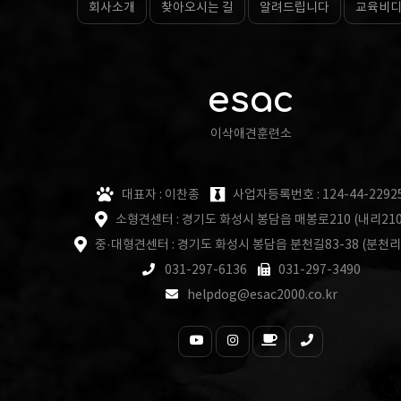
회사소개
찾아오시는 길
알려드립니다
교육비
esac
이삭애견훈련소
대표자 : 이찬종
사업자등록번호 : 124-44-2292
소형견센터 : 경기도 화성시 봉담읍 매봉로210 (내리210
중·대형견센터 : 경기도 화성시 봉담읍 분천길83-38 (분천리
031-297-6136
031-297-3490
helpdog@esac2000.co.kr