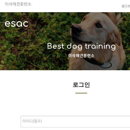
이삭애견훈련소
홈으
TV 동물농장 아저씨
안전하고 행복한 펫티켓 선도!
esac
경기도 화성시 봉담읍 위치
이찬종, 이웅종 소장 소개
Best dog training
이삭애견훈련소
로그인