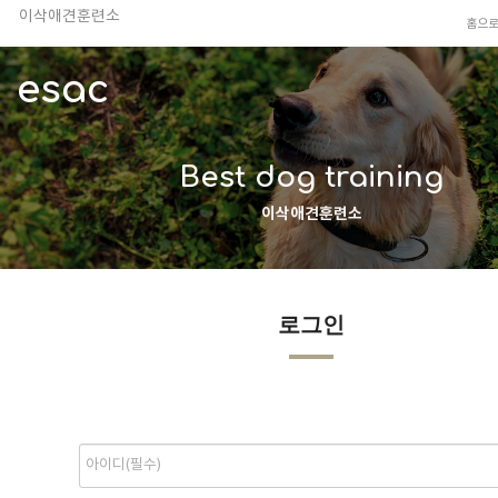
이삭애견훈련소
홈으
TV 동물농장 아저씨
안전하고 행복한 펫티켓 선도!
esac
경기도 화성시 봉담읍 위치
이찬종, 이웅종 소장 소개
Best dog training
이삭애견훈련소
로그인