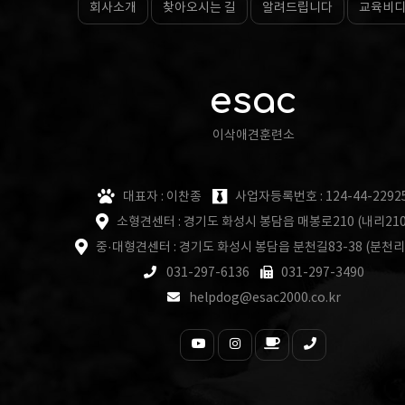
회사소개
찾아오시는 길
알려드립니다
교육비
esac
이삭애견훈련소
대표자 : 이찬종
사업자등록번호 : 124-44-2292
소형견센터 : 경기도 화성시 봉담읍 매봉로210 (내리210
중·대형견센터 : 경기도 화성시 봉담읍 분천길83-38 (분천리
031-297-6136
031-297-3490
helpdog@esac2000.co.kr