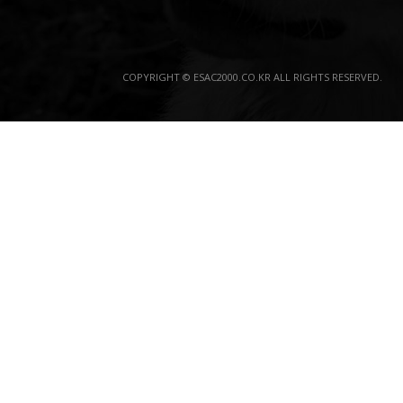
COPYRIGHT © ESAC2000.CO.KR ALL RIGHTS RESERVED.