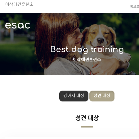
이삭애견훈련소
홈으
TV 동물농장 아저씨
안전하고 행복한 펫티켓 선도!
esac
경기도 화성시 봉담읍 위치
이찬종, 이웅종 소장 소개
Best dog training
이삭애견훈련소
강아지 대상
성견 대상
성견 대상