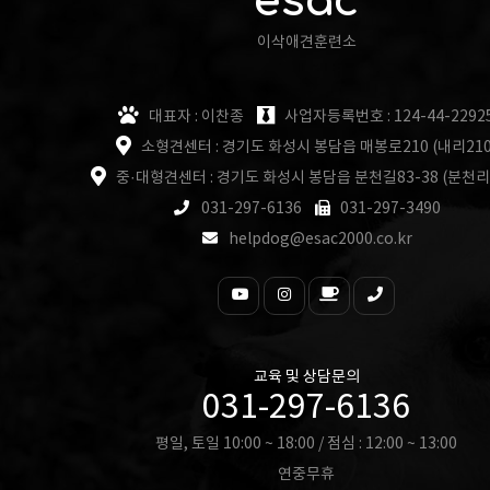
esac
이삭애견훈련소
대표자 : 이찬종
사업자등록번호 : 124-44-2292
소형견센터 : 경기도 화성시 봉담읍 매봉로210 (내리210
중·대형견센터 : 경기도 화성시 봉담읍 분천길83-38 (분천리
031-297-6136
031-297-3490
helpdog@esac2000.co.kr
교육 및 상담문의
031-297-6136
평일, 토일 10:00 ~ 18:00 / 점심 : 12:00 ~ 13:00
연중무휴