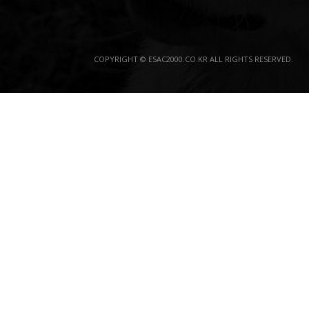
COPYRIGHT © ESAC2000.CO.KR ALL RIGHTS RESERVED.