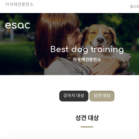
이삭애견훈련소
홈으
TV 동물농장 아저씨
안전하고 행복한 펫티켓 선도!
esac
경기도 화성시 봉담읍 위치
이찬종, 이웅종 소장 소개
Best dog training
이삭애견훈련소
강아지 대상
성견 대상
성견 대상