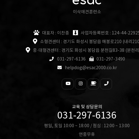
esac
이삭애견훈련소
대표자 : 이찬종
사업자등록번호 : 124-44-2292
소형견센터 : 경기도 화성시 봉담읍 매봉로210 (내리210
중·대형견센터 : 경기도 화성시 봉담읍 분천길83-38 (분천리
031-297-6136
031-297-3490
helpdog@esac2000.co.kr
교육 및 상담문의
031-297-6136
평일, 토일 10:00 ~ 18:00 / 점심 : 12:00 ~ 13:00
연중무휴