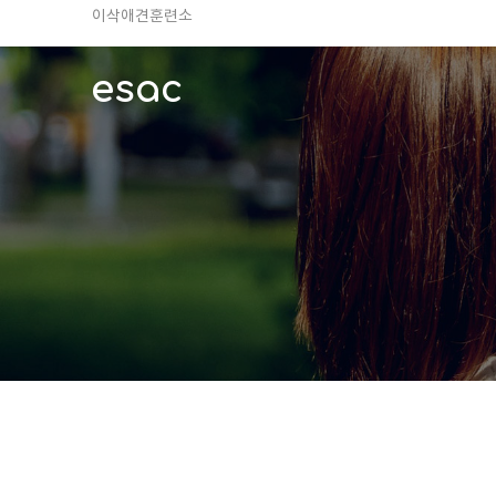
TV 동물농장 아저씨
안전하고 행복한 펫티켓 선도!
esac
경기도 화성시 봉담읍 위치
이찬종, 이웅종 소장 소개