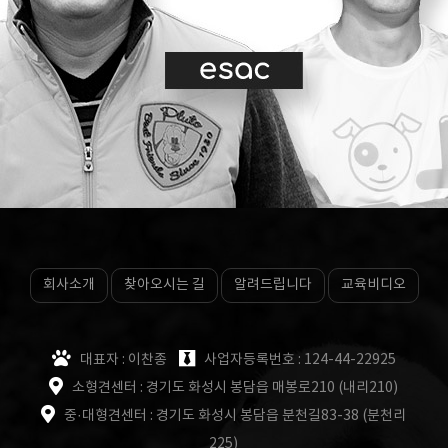
회사소개
찾아오시는 길
알려드립니다
교육비디오
대표자 : 이찬종
사업자등록번호 : 124-44-22925
소형견센터 : 경기도 화성시 봉담읍 매봉로210 (내리210)
중·대형견센터 : 경기도 화성시 봉담읍 분천길83-38 (분천리
225)