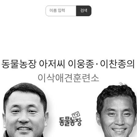
검
검색
색