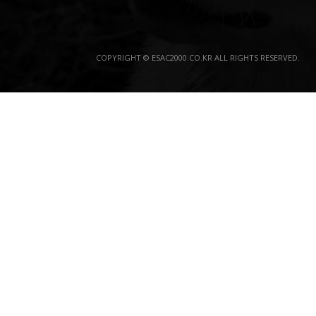
COPYRIGHT © ESAC2000.CO.KR ALL RIGHTS RESERVED.