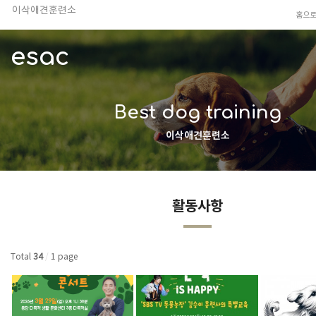
이삭애견훈련소
홈으
TV 동물농장 아저씨
안전하고 행복한 펫티켓 선도!
esac
경기도 화성시 봉담읍 위치
이찬종, 이웅종 소장 소개
Best dog training
이삭애견훈련소
활동사항
Total
34
/
1 page